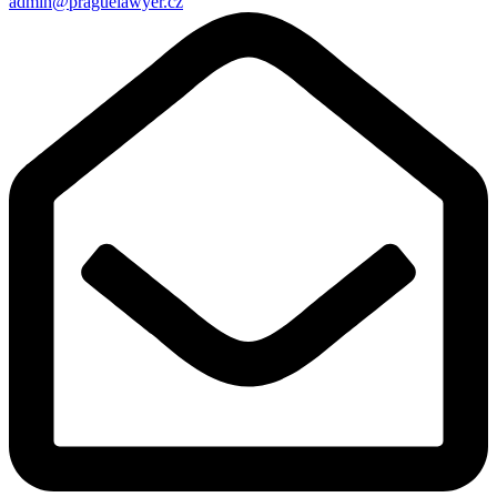
admin@praguelawyer.cz