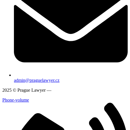
admin@praguelawyer.cz
2025 © Prague Lawyer —
www.praguelawyer.cz
Phone-volume