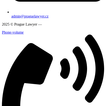
admin@praguelawyer.cz
2025 © Prague Lawyer —
www.praguelawyer.cz
Phone-volume