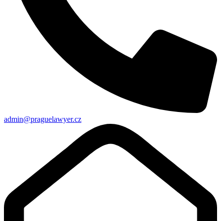
admin@praguelawyer.cz